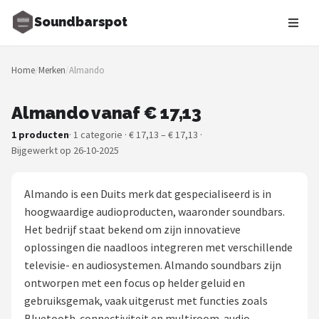
Soundbarspot
Zoeken
Home
/
Merken
/
Almando
NAVIGATIE
Shop
Almando vanaf € 17,13
1 producten
· 1 categorie · € 17,13 – € 17,13 ·
Merken
Bijgewerkt op 26-10-2025
Blog
Almando is een Duits merk dat gespecialiseerd is in
Muziekstijlen
hoogwaardige audioproducten, waaronder soundbars.
Het bedrijf staat bekend om zijn innovatieve
Sonos
oplossingen die naadloos integreren met verschillende
televisie- en audiosystemen. Almando soundbars zijn
JBL
ontworpen met een focus op helder geluid en
gebruiksgemak, vaak uitgerust met functies zoals
Samsung
Bluetooth-connectiviteit en multiroom-audio-