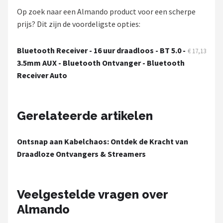
Dali
Op zoek naar een Almando product voor een scherpe
prijs? Dit zijn de voordeligste opties:
Ultimea
Bluetooth Receiver - 16 uur draadloos - BT 5.0 -
€ 17,13
Carlinkit
3.5mm AUX - Bluetooth Ontvanger - Bluetooth
Receiver Auto
Alle merken →
Gerelateerde artikelen
Ontsnap aan Kabelchaos: Ontdek de Kracht van
Draadloze Ontvangers & Streamers
Veelgestelde vragen over
Almando