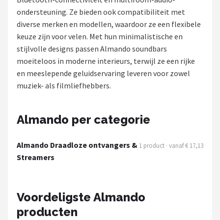
ondersteuning. Ze bieden ook compatibiliteit met
Shop
diverse merken en modellen, waardoor ze een flexibele
keuze zijn voor velen. Met hun minimalistische en
POPULAIRE MERKEN
stijlvolle designs passen Almando soundbars
Power Dynamics
moeiteloos in moderne interieurs, terwijl ze een rijke
en meeslepende geluidservaring leveren voor zowel
Soundskins
muziek- als filmliefhebbers.
Teufel
Almando per categorie
ArtSound
Almando Draadloze ontvangers &
1 product · vanaf € 17,13
JBL
Streamers
AquaSound
Voordeligste Almando
Fenton
producten