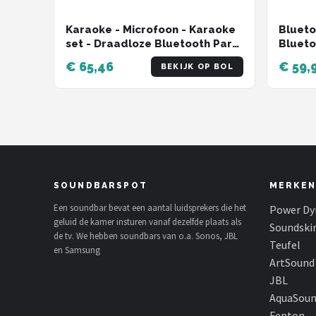
Karaoke - Microfoon - Karaoke
Blueto
set - Draadloze Bluetooth Party
Blueto
Speaker - 2 Microfoons -
Zwart
€ 65,46
€ 59,
BEKIJK OP BOL
Draadloos
SOUNDBARSPOT
MERKEN
Een soundbar bevat een aantal luidsprekers die het
Power Dy
geluid de kamer insturen vanaf dezelfde plaats als
Soundski
de tv. We hebben soundbars van o.a. Sonos, JBL
Teufel
en Samsung
ArtSound
JBL
AquaSou
Fenton