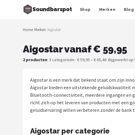
Soundbarspot
Shop
Merken
Blog
Zoeken
Home
/
Merken
/
Aigostar
NAVIGATIE
Shop
Aigostar vanaf € 59,95
Merken
2 producten
· 3 categorieën · € 59,95 – € 65,46 ·
Bijgewerkt op 
Blog
Aigostar is een merk dat bekend staat om zijn inno
Muziekstijlen
Aigostar bieden een uitstekende geluidskwaliteit m
Bluetooth-connectiviteit, meerdere ingangen en ge
Sonos
richt zich op het leveren van producten met een g
geluidservaring willen verbeteren zonder de bank t
JBL
Aigostar per categorie
Samsung