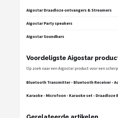
Shop
Aigostar Draadloze ontvangers & Streamers
POPULAIRE MERKEN
Aigostar Party speakers
Power Dynamics
Aigostar Soundbars
Soundskins
Teufel
Voordeligste Aigostar produc
ArtSound
Op zoek naar een Aigostar product voor een scherpe 
JBL
Bluetooth Transmitter - Bluetooth Receiver - A
AquaSound
Karaoke - Microfoon - Karaoke set - Draadloze 
Fenton
Gerelateerde artikelen