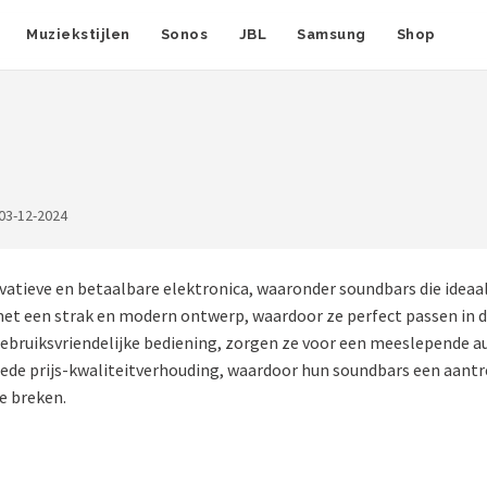
Muziekstijlen
Sonos
JBL
Samsung
Shop
03-12-2024
vatieve en betaalbare elektronica, waaronder soundbars die ideaa
et een strak en modern ontwerp, waardoor ze perfect passen in div
bruiksvriendelijke bediening, zorgen ze voor een meeslepende aud
oede prijs-kwaliteitverhouding, waardoor hun soundbars een aantr
e breken.