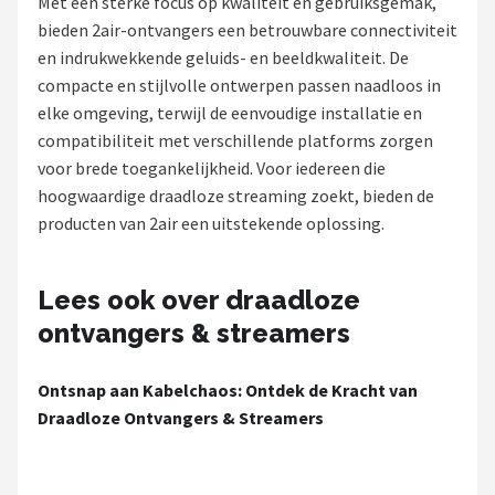
Met een sterke focus op kwaliteit en gebruiksgemak,
bieden 2air-ontvangers een betrouwbare connectiviteit
Shop
en indrukwekkende geluids- en beeldkwaliteit. De
POPULAIRE MERKEN
compacte en stijlvolle ontwerpen passen naadloos in
elke omgeving, terwijl de eenvoudige installatie en
Power Dynamics
compatibiliteit met verschillende platforms zorgen
voor brede toegankelijkheid. Voor iedereen die
Soundskins
hoogwaardige draadloze streaming zoekt, bieden de
producten van 2air een uitstekende oplossing.
Teufel
ArtSound
Lees ook over draadloze
ontvangers & streamers
JBL
Ontsnap aan Kabelchaos: Ontdek de Kracht van
AquaSound
Draadloze Ontvangers & Streamers
Fenton