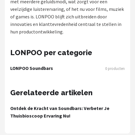
met meerdere geluidsmodi, wat zorgt voor een
veelzijdige luisterervaring, of het nu voor films, muziek
Shop
of games is. LONPOO blijft zich uitbreiden door
POPULAIRE MERKEN
innovaties en klanttevredenheid centraal te stellen in
hun productontwikkeling.
Power Dynamics
Soundskins
LONPOO per categorie
Teufel
LONPOO Soundbars
0 producten
ArtSound
Gerelateerde artikelen
JBL
AquaSound
Ontdek de Kracht van Soundbars: Verbeter Je
Thuisbioscoop Ervaring Nu!
Fenton