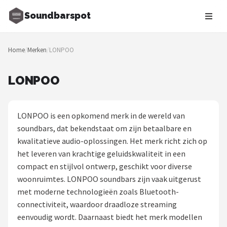
Soundbarspot
Zoeken
Home
/
Merken
/
LONPOO
NAVIGATIE
Shop
LONPOO
Merken
LONPOO is een opkomend merk in de wereld van
Blog
soundbars, dat bekendstaat om zijn betaalbare en
kwalitatieve audio-oplossingen. Het merk richt zich op
Muziekstijlen
het leveren van krachtige geluidskwaliteit in een
compact en stijlvol ontwerp, geschikt voor diverse
Sonos
woonruimtes. LONPOO soundbars zijn vaak uitgerust
met moderne technologieën zoals Bluetooth-
JBL
connectiviteit, waardoor draadloze streaming
eenvoudig wordt. Daarnaast biedt het merk modellen
Samsung