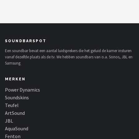
Dali
Ultimea
Carlinkit
SOUNDBARSPOT
Alle merken →
Een soundbar bevat een aantal luidsprekers die het geluid de kamer insturen
vanaf dezelfde plaats als de tv. We hebben soundbars van o.a. Sonos, JBL en
Samsung
MERKEN
Power Dynamics
Soundskins
Teufel
ArtSound
JBL
AquaSound
Fenton