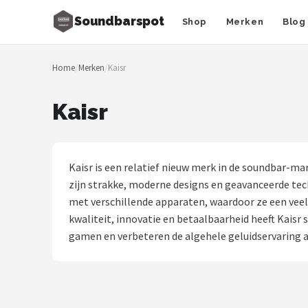
Soundbarspot
Shop
Merken
Blog
Zoeken
Home
/
Merken
/
Kaisr
NAVIGATIE
Shop
Kaisr
Merken
Blog
Kaisr is een relatief nieuw merk in de soundbar-m
zijn strakke, moderne designs en geavanceerde tech
Muziekstijlen
met verschillende apparaten, waardoor ze een veel
kwaliteit, innovatie en betaalbaarheid heeft Kaisr
Sonos
gamen en verbeteren de algehele geluidservaring a
JBL
Samsung