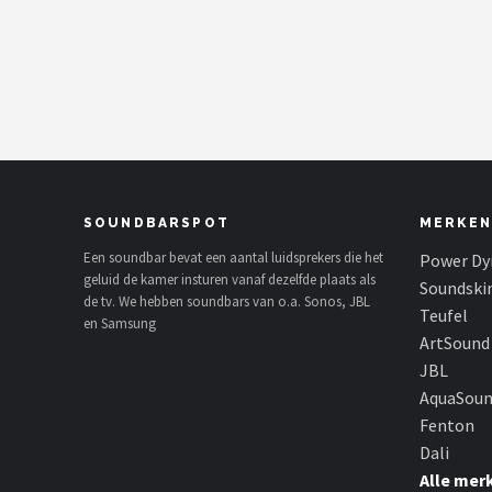
Shop
POPULAIRE MERKEN
Power Dynamics
Soundskins
SOUNDBARSPOT
MERKEN
Teufel
Een soundbar bevat een aantal luidsprekers die het
Power Dy
geluid de kamer insturen vanaf dezelfde plaats als
ArtSound
Soundski
de tv. We hebben soundbars van o.a. Sonos, JBL
Teufel
en Samsung
JBL
ArtSound
JBL
AquaSound
AquaSou
Fenton
Fenton
Dali
Alle mer