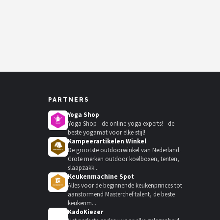
PARTNERS
Yoga Shop
Yoga Shop - de online yoga experts! - de
beste yogamat voor elke stijl!
Kampeerartikelen Winkel
De grootste outdoorwinkel van Nederland.
Grote merken outdoor koelboxen, tenten,
slaapzakk...
Keukenmachine Spot
Alles voor de beginnende keukenprinces tot
aanstormend Masterchef talent, de beste
keukenm...
KadoKiezer
🎁