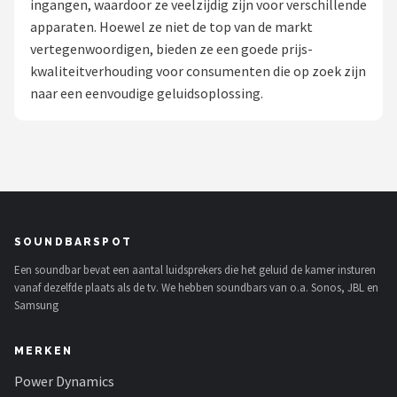
ingangen, waardoor ze veelzijdig zijn voor verschillende
apparaten. Hoewel ze niet de top van de markt
Shop
vertegenwoordigen, bieden ze een goede prijs-
POPULAIRE MERKEN
kwaliteitverhouding voor consumenten die op zoek zijn
naar een eenvoudige geluidsoplossing.
Power Dynamics
Soundskins
Teufel
ArtSound
SOUNDBARSPOT
Een soundbar bevat een aantal luidsprekers die het geluid de kamer insturen
JBL
vanaf dezelfde plaats als de tv. We hebben soundbars van o.a. Sonos, JBL en
Samsung
AquaSound
MERKEN
Fenton
Power Dynamics