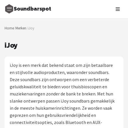
Soundbarspot
Zoeken
Home
/
Merken
/
iJoy
NAVIGATIE
Shop
iJoy
Merken
iJoy is een merk dat bekend staat om zijn betaalbare
Blog
en stijlvolle audioproducten, waaronder soundbars.
Deze soundbars zijn ontworpen om een verbeterde
Muziekstijlen
geluidskwaliteit te bieden voor thuisbioscopen en
muziekervaringen zonder de bank te breken. Met hun
Sonos
slanke ontwerpen passen iJoy soundbars gemakkelijk
in de meeste huiskamerinrichtingen. Ze worden vaak
JBL
geprezen om hun gebruiksvriendelijkheid en
connectiviteitsopties, zoals Bluetooth en AUX-
Samsung