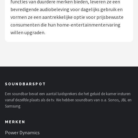
functies van duurdere merken bieden, leveren ze een
bevredigende audiobeleving voor dagelijks gebruik en
Shop
vormen ze een aantrekkelijke optie voor prijsbewuste
POPULAIRE MERKEN
consumenten die hun home-entertainmentervaring
willen upgraden.
Power Dynamics
Soundskins
Teufel
ArtSound
SOUNDBARSPOT
Een soundbar bevat een aantal luidsprekers die het geluid de kamer insturen
JBL
vanaf dezelfde plaats als de tv. We hebben soundbars van o.a. Sonos, JBL en
Samsung
AquaSound
MERKEN
Fenton
Power Dynamics