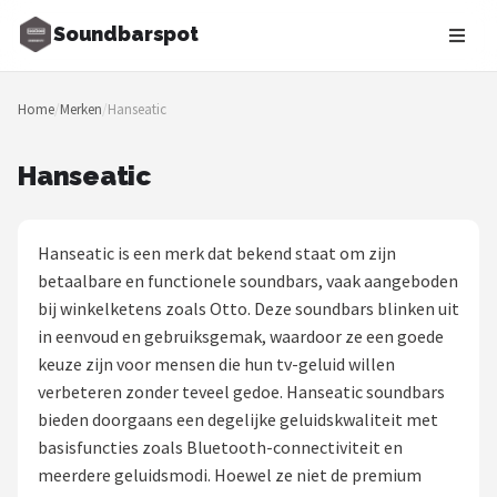
Soundbarspot
Zoeken
Home
/
Merken
/
Hanseatic
NAVIGATIE
Shop
Hanseatic
Merken
Hanseatic is een merk dat bekend staat om zijn
Blog
betaalbare en functionele soundbars, vaak aangeboden
bij winkelketens zoals Otto. Deze soundbars blinken uit
Muziekstijlen
in eenvoud en gebruiksgemak, waardoor ze een goede
keuze zijn voor mensen die hun tv-geluid willen
Sonos
verbeteren zonder teveel gedoe. Hanseatic soundbars
bieden doorgaans een degelijke geluidskwaliteit met
JBL
basisfuncties zoals Bluetooth-connectiviteit en
meerdere geluidsmodi. Hoewel ze niet de premium
Samsung