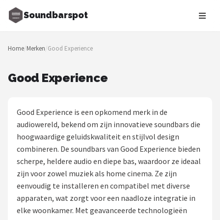
Soundbarspot
Zoeken
Home
/
Merken
/
Good Experience
NAVIGATIE
Shop
Good Experience
Merken
Good Experience is een opkomend merk in de
Blog
audiowereld, bekend om zijn innovatieve soundbars die
hoogwaardige geluidskwaliteit en stijlvol design
Muziekstijlen
combineren. De soundbars van Good Experience bieden
scherpe, heldere audio en diepe bas, waardoor ze ideaal
Sonos
zijn voor zowel muziek als home cinema. Ze zijn
eenvoudig te installeren en compatibel met diverse
JBL
apparaten, wat zorgt voor een naadloze integratie in
elke woonkamer. Met geavanceerde technologieën
Samsung