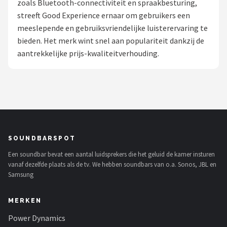
zoals Bluetooth-connectiviteit en spraakbesturing,
streeft Good Experience ernaar om gebruikers een
Shop
meeslepende en gebruiksvriendelijke luisterervaring te
POPULAIRE MERKEN
bieden. Het merk wint snel aan populariteit dankzij de
aantrekkelijke prijs-kwaliteitverhouding.
Power Dynamics
Soundskins
Teufel
ArtSound
SOUNDBARSPOT
Een soundbar bevat een aantal luidsprekers die het geluid de kamer insturen
JBL
vanaf dezelfde plaats als de tv. We hebben soundbars van o.a. Sonos, JBL en
Samsung
AquaSound
MERKEN
Fenton
Power Dynamics