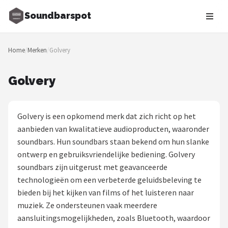
Soundbarspot
Zoeken
Home
/
Merken
/
Golvery
NAVIGATIE
Shop
Golvery
Merken
Golvery is een opkomend merk dat zich richt op het
Blog
aanbieden van kwalitatieve audioproducten, waaronder
soundbars. Hun soundbars staan bekend om hun slanke
Muziekstijlen
ontwerp en gebruiksvriendelijke bediening. Golvery
soundbars zijn uitgerust met geavanceerde
Sonos
technologieën om een verbeterde geluidsbeleving te
bieden bij het kijken van films of het luisteren naar
JBL
muziek. Ze ondersteunen vaak meerdere
aansluitingsmogelijkheden, zoals Bluetooth, waardoor
Samsung