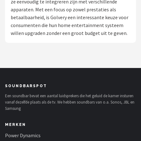
ze eenvoudig te integreren zijn met verschillende
apparaten. Met een focus op zowel prestaties als
Shop
betaalbaarheid, is Golvery een interessante keuze voor
POPULAIRE MERKEN
consumenten die hun home entertainment systeem
willen upgraden zonder een groot budget uit te geven.
Power Dynamics
Soundskins
Teufel
ArtSound
SOUNDBARSPOT
Een soundbar bevat een aantal luidsprekers die het geluid de kamer insturen
JBL
vanaf dezelfde plaats als de tv. We hebben soundbars van o.a. Sonos, JBL en
Samsung
AquaSound
MERKEN
Fenton
Power Dynamics