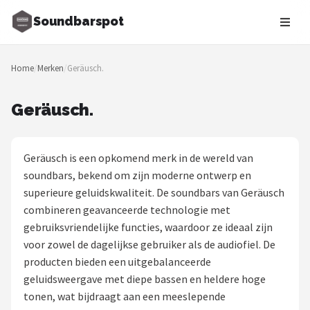
Soundbarspot
Zoeken
Home
/
Merken
/
Geräusch.
NAVIGATIE
Shop
Geräusch.
Merken
Geräusch is een opkomend merk in de wereld van
Blog
soundbars, bekend om zijn moderne ontwerp en
superieure geluidskwaliteit. De soundbars van Geräusch
Muziekstijlen
combineren geavanceerde technologie met
gebruiksvriendelijke functies, waardoor ze ideaal zijn
Sonos
voor zowel de dagelijkse gebruiker als de audiofiel. De
producten bieden een uitgebalanceerde
JBL
geluidsweergave met diepe bassen en heldere hoge
tonen, wat bijdraagt aan een meeslepende
Samsung