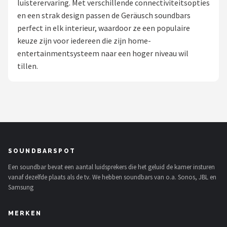
luisterervaring. Met verschillende connectiviteitsopties
en een strak design passen de Geräusch soundbars
Shop
perfect in elk interieur, waardoor ze een populaire
POPULAIRE MERKEN
keuze zijn voor iedereen die zijn home-
entertainmentsysteem naar een hoger niveau wil
Power Dynamics
tillen.
Soundskins
Teufel
ArtSound
SOUNDBARSPOT
JBL
Een soundbar bevat een aantal luidsprekers die het geluid de kamer insturen
vanaf dezelfde plaats als de tv. We hebben soundbars van o.a. Sonos, JBL en
AquaSound
Samsung
Fenton
MERKEN