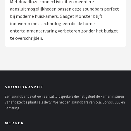
Met draadloze connectiviteit en meerdere
aansluitmogelijkheden passen deze soundbars perfect
Shop
bij moderne huiskamers. Gadget Monster blijft
POPULAIRE MERKEN
innoveren met technologieën die de home-
entertainmentervaring verbeteren zonder het budget
Power Dynamics
te overschrijden.
Soundskins
Teufel
ArtSound
SOUNDBARSPOT
JBL
Een soundbar bevat een aantal luidsprekers die het geluid de kamer insturen
vanaf dezelfde plaats als de tv. We hebben soundbars van o.a. Sonos, JBL en
AquaSound
Samsung
Fenton
MERKEN