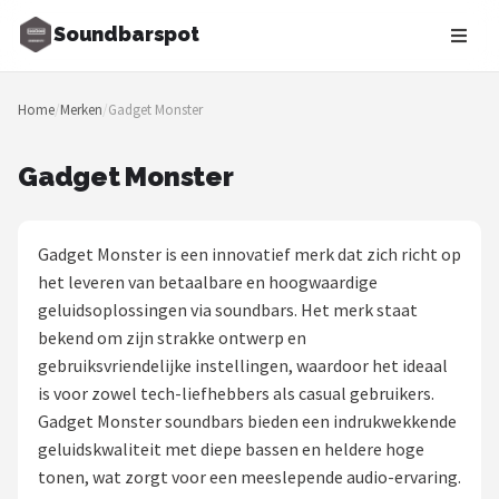
Soundbarspot
Zoeken
Home
/
Merken
/
Gadget Monster
NAVIGATIE
Shop
Gadget Monster
Merken
Gadget Monster is een innovatief merk dat zich richt op
Blog
het leveren van betaalbare en hoogwaardige
geluidsoplossingen via soundbars. Het merk staat
Muziekstijlen
bekend om zijn strakke ontwerp en
gebruiksvriendelijke instellingen, waardoor het ideaal
Sonos
is voor zowel tech-liefhebbers als casual gebruikers.
Gadget Monster soundbars bieden een indrukwekkende
JBL
geluidskwaliteit met diepe bassen en heldere hoge
tonen, wat zorgt voor een meeslepende audio-ervaring.
Samsung