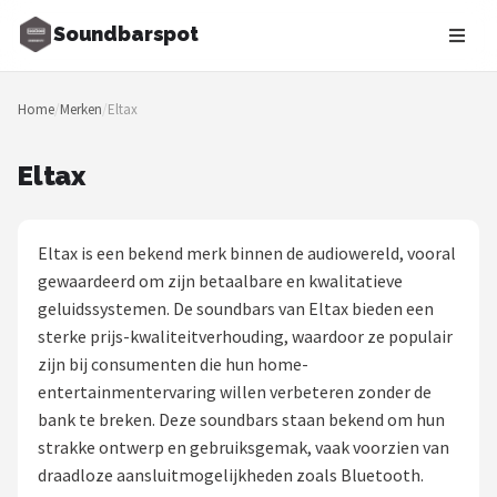
Soundbarspot
Zoeken
Home
/
Merken
/
Eltax
NAVIGATIE
Shop
Eltax
Merken
Eltax is een bekend merk binnen de audiowereld, vooral
Blog
gewaardeerd om zijn betaalbare en kwalitatieve
geluidssystemen. De soundbars van Eltax bieden een
Muziekstijlen
sterke prijs-kwaliteitverhouding, waardoor ze populair
zijn bij consumenten die hun home-
Sonos
entertainmentervaring willen verbeteren zonder de
bank te breken. Deze soundbars staan bekend om hun
JBL
strakke ontwerp en gebruiksgemak, vaak voorzien van
draadloze aansluitmogelijkheden zoals Bluetooth.
Samsung