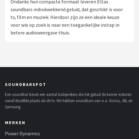
Ondanks hun compacte formaat leveren Eltax
soundbars indrukwekkend geluid, dat geschikt is voor
Shop
tv, film en muziek. Hierdoor zijn ze een ideale keuze
POPULAIRE MERKEN
voor wie op zoek is naar een toegankelijke instap in
betere audioweergave thuis.
Power Dynamics
Soundskins
Teufel
ArtSound
SOUNDBARSPOT
Een soundbar bevat een aantal luidsprekers die het geluid de kamer insturen
JBL
vanaf dezelfde plaats als de tv. We hebben soundbars van o.a. Sonos, JBL en
Samsung
AquaSound
MERKEN
Fenton
Power Dynamics