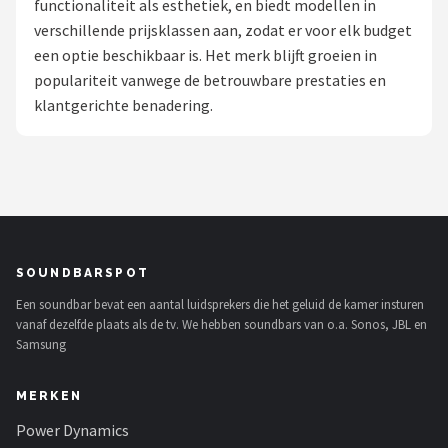
functionaliteit als esthetiek, en biedt modellen in
verschillende prijsklassen aan, zodat er voor elk budget
Shop
een optie beschikbaar is. Het merk blijft groeien in
POPULAIRE MERKEN
populariteit vanwege de betrouwbare prestaties en
klantgerichte benadering.
Power Dynamics
Soundskins
Teufel
ArtSound
SOUNDBARSPOT
Een soundbar bevat een aantal luidsprekers die het geluid de kamer insturen
JBL
vanaf dezelfde plaats als de tv. We hebben soundbars van o.a. Sonos, JBL en
Samsung
AquaSound
MERKEN
Fenton
Power Dynamics