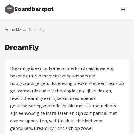
Soundbarspot
Zoeken
Home
/
Merken
/
DreamFly
NAVIGATIE
Shop
DreamFly
Merken
DreamFly is een opkomend merk in de audiowereld,
Blog
bekend om zijn innovatieve soundbars die
hoogwaardige geluidsbeleving bieden. Met een focus op
Muziekstijlen
geavanceerde audiotechnologie en stijlvol design,
levert DreamFly een rijke en meeslepende
Sonos
geluidservaring voor elke huiskamer. Hun soundbars
zijn eenvoudig te installeren en zijn compatibel met
JBL
diverse apparaten, wat flexibiliteit biedt voor
gebruikers. DreamFly richt zich op zowel
Samsung