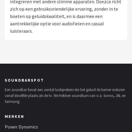
integreren met andere slimme apparaten. Doezca richt
zich op een gebruiksvriendelijke ervaring, zonder in te
Shop
boeten op geluidskwaliteit, en is daarmee een
POPULAIRE MERKEN
aantrekkelijke optie voor audiofielen en casual
luisteraars.
Power Dynamics
Soundskins
Teufel
ArtSound
SOUNDBARSPOT
Een soundbar bevat een aantal luidsprekers die het geluid de kamer insturen
JBL
vanaf dezelfde plaats als de tv. We hebben soundbars van o.a. Sonos, JBL en
Samsung
AquaSound
MERKEN
Fenton
Power Dynamics