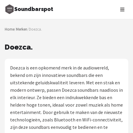
Soundbarspot
Zoeken
Home
/
Merken
/
Doezca.
NAVIGATIE
Shop
Doezca.
Merken
Doezca is een opkomend merk in de audiowereld,
Blog
bekend om zijn innovatieve soundbars die een
uitstekende geluidskwaliteit leveren. Met een strak en
Muziekstijlen
modern ontwerp, passen Doezca soundbars naadloos in
elk interieur. Ze bieden een indrukwekkende bas en
Sonos
heldere hoge tonen, ideaal voor zowel muziek als home
entertainment. Door gebruik te maken van de nieuwste
JBL
technologieën, zoals Bluetooth en WiFi-connectiviteit,
zijn deze soundbars eenvoudig te bedienen en te
Samsung