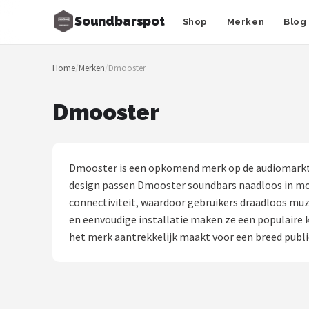
Soundbarspot
Shop
Merken
Blog
Zoeken
Home
/
Merken
/
Dmooster
NAVIGATIE
Shop
Dmooster
Merken
Blog
Dmooster is een opkomend merk op de audiomarkt, 
design passen Dmooster soundbars naadloos in mo
Muziekstijlen
connectiviteit, waardoor gebruikers draadloos muz
en eenvoudige installatie maken ze een populaire 
Sonos
het merk aantrekkelijk maakt voor een breed publi
JBL
Samsung