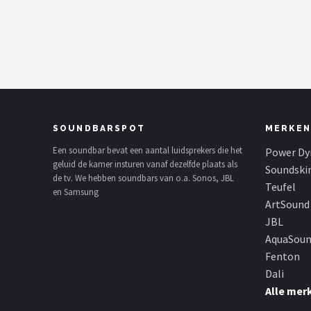
Shop
POPULAIRE MERKEN
Power Dynamics
Soundskins
SOUNDBARSPOT
MERKEN
Teufel
Een soundbar bevat een aantal luidsprekers die het
Power Dy
geluid de kamer insturen vanaf dezelfde plaats als
Soundski
de tv. We hebben soundbars van o.a. Sonos, JBL
ArtSound
Teufel
en Samsung
ArtSound
JBL
JBL
AquaSou
AquaSound
Fenton
Dali
Fenton
Alle mer