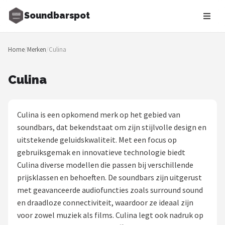
Soundbarspot
Zoeken
Home
/
Merken
/
Culina
NAVIGATIE
Shop
Culina
Merken
Culina is een opkomend merk op het gebied van
Blog
soundbars, dat bekendstaat om zijn stijlvolle design en
uitstekende geluidskwaliteit. Met een focus op
Muziekstijlen
gebruiksgemak en innovatieve technologie biedt
Culina diverse modellen die passen bij verschillende
Sonos
prijsklassen en behoeften. De soundbars zijn uitgerust
met geavanceerde audiofuncties zoals surround sound
JBL
en draadloze connectiviteit, waardoor ze ideaal zijn
voor zowel muziek als films. Culina legt ook nadruk op
Samsung