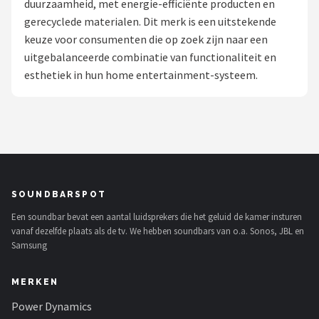
duurzaamheid, met energie-efficiënte producten en
gerecyclede materialen. Dit merk is een uitstekende
Shop
keuze voor consumenten die op zoek zijn naar een
POPULAIRE MERKEN
uitgebalanceerde combinatie van functionaliteit en
esthetiek in hun home entertainment-systeem.
Power Dynamics
Soundskins
Teufel
ArtSound
SOUNDBARSPOT
Een soundbar bevat een aantal luidsprekers die het geluid de kamer insturen
JBL
vanaf dezelfde plaats als de tv. We hebben soundbars van o.a. Sonos, JBL en
Samsung
AquaSound
MERKEN
Fenton
Power Dynamics