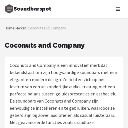
Soundbarspot
Zoeken
Home
/
Merken
/
Coconuts and Company
NAVIGATIE
Shop
Coconuts and Company
Merken
Coconuts and Company is een innovatief merk dat
Blog
bekendstaat om zijn hoogwaardige soundbars met een
elegant en modern design. Ze richten zich op het
Muziekstijlen
leveren van een uitzonderlijke audio-ervaring met een
perfecte balans tussen geluidsprestaties en esthetiek.
Sonos
De soundbars van Coconuts and Company zijn
eenvoudig te installeren en te gebruiken, waardoor ze
JBL
geliefd zijn bij zowel audiofielen als casual luisteraars.
Met geavanceerde functies zoals draadloze
Samsung