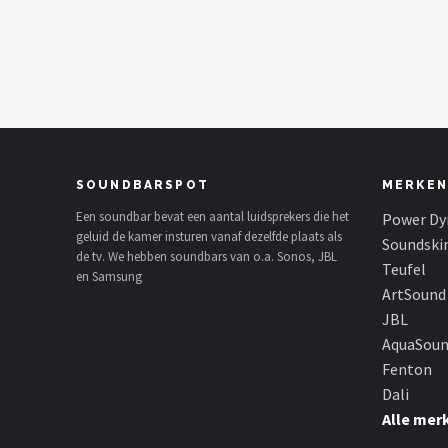
Shop
POPULAIRE MERKEN
Power Dynamics
Soundskins
SOUNDBARSPOT
MERKEN
Teufel
Een soundbar bevat een aantal luidsprekers die het
Power Dy
geluid de kamer insturen vanaf dezelfde plaats als
Soundski
de tv. We hebben soundbars van o.a. Sonos, JBL
ArtSound
Teufel
en Samsung
ArtSound
JBL
JBL
AquaSou
AquaSound
Fenton
Dali
Fenton
Alle mer