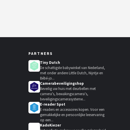
PARTNERS
Tiny Dutch
De schattigste babywinkel van Nederland,
met onder andere Little Dutch, Nijntje en
Bébé-jo...
Camerabeveiligingshop
Beveilig uw huis met deurbellen met
camera's, bewakingscamera's,
beveiligingscamerasysteme...
E-reader Spot
E-readers en accessoires kopen. Voor een
gemakkelijke en persoonlijke leeservaring
op een...
KadoKiezer
🎁