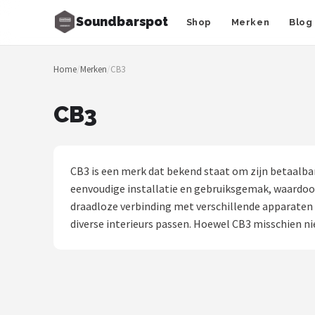
Soundbarspot
Shop
Merken
Blog
Zoeken
Home
/
Merken
/
CB3
NAVIGATIE
Shop
CB3
Merken
Blog
CB3 is een merk dat bekend staat om zijn betaalbar
eenvoudige installatie en gebruiksgemak, waardoor
Muziekstijlen
draadloze verbinding met verschillende apparaten
diverse interieurs passen. Hoewel CB3 misschien n
Sonos
JBL
Samsung