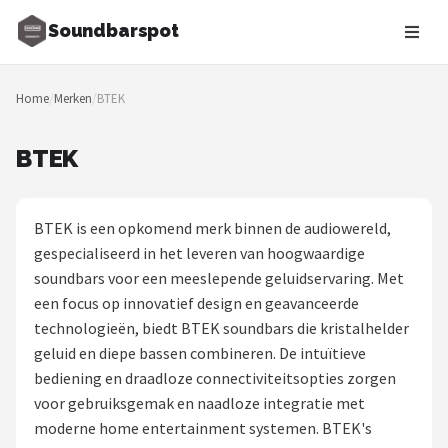
Soundbarspot
Zoeken
Home
/
Merken
/
BTEK
NAVIGATIE
Shop
BTEK
Merken
BTEK is een opkomend merk binnen de audiowereld,
Blog
gespecialiseerd in het leveren van hoogwaardige
soundbars voor een meeslepende geluidservaring. Met
Muziekstijlen
een focus op innovatief design en geavanceerde
technologieën, biedt BTEK soundbars die kristalhelder
Sonos
geluid en diepe bassen combineren. De intuïtieve
bediening en draadloze connectiviteitsopties zorgen
JBL
voor gebruiksgemak en naadloze integratie met
moderne home entertainment systemen. BTEK's
Samsung