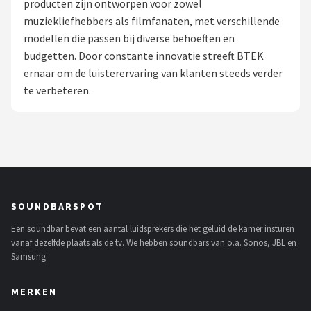
producten zijn ontworpen voor zowel
muziekliefhebbers als filmfanaten, met verschillende
Shop
modellen die passen bij diverse behoeften en
POPULAIRE MERKEN
budgetten. Door constante innovatie streeft BTEK
ernaar om de luisterervaring van klanten steeds verder
Power Dynamics
te verbeteren.
Soundskins
Teufel
ArtSound
SOUNDBARSPOT
JBL
Een soundbar bevat een aantal luidsprekers die het geluid de kamer insturen
vanaf dezelfde plaats als de tv. We hebben soundbars van o.a. Sonos, JBL en
AquaSound
Samsung
Fenton
MERKEN