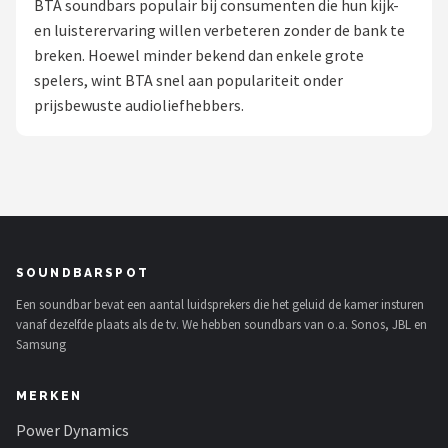
BTA soundbars populair bij consumenten die hun kijk-
en luisterervaring willen verbeteren zonder de bank te
Shop
breken. Hoewel minder bekend dan enkele grote
POPULAIRE MERKEN
spelers, wint BTA snel aan populariteit onder
prijsbewuste audioliefhebbers.
Power Dynamics
Soundskins
Teufel
ArtSound
SOUNDBARSPOT
Een soundbar bevat een aantal luidsprekers die het geluid de kamer insturen
JBL
vanaf dezelfde plaats als de tv. We hebben soundbars van o.a. Sonos, JBL en
Samsung
AquaSound
MERKEN
Fenton
Power Dynamics