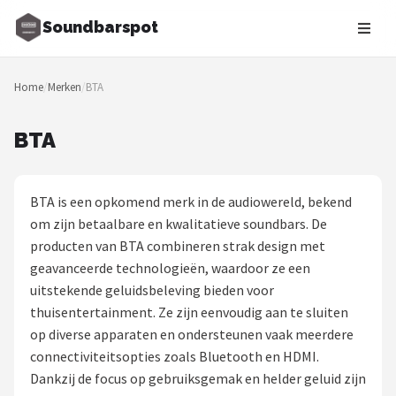
Soundbarspot
Zoeken
Home
/
Merken
/
BTA
NAVIGATIE
Shop
BTA
Merken
BTA is een opkomend merk in de audiowereld, bekend
Blog
om zijn betaalbare en kwalitatieve soundbars. De
producten van BTA combineren strak design met
Muziekstijlen
geavanceerde technologieën, waardoor ze een
uitstekende geluidsbeleving bieden voor
Sonos
thuisentertainment. Ze zijn eenvoudig aan te sluiten
op diverse apparaten en ondersteunen vaak meerdere
JBL
connectiviteitsopties zoals Bluetooth en HDMI.
Dankzij de focus op gebruiksgemak en helder geluid zijn
Samsung