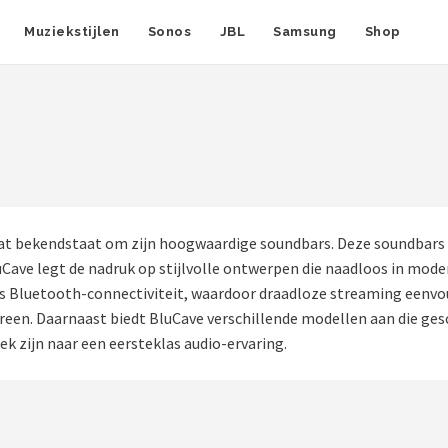
Muziekstijlen
Sonos
JBL
Samsung
Shop
at bekendstaat om zijn hoogwaardige soundbars. Deze soundbars 
uCave legt de nadruk op stijlvolle ontwerpen die naadloos in mode
ls Bluetooth-connectiviteit, waardoor draadloze streaming eenvou
ereen. Daarnaast biedt BluCave verschillende modellen aan die ges
k zijn naar een eersteklas audio-ervaring.