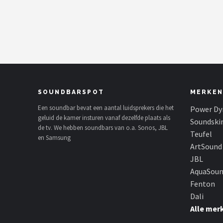
Shop
POPULAIRE MERKEN
Power Dynamics
Soundskins
SOUNDBARSPOT
MERKEN
Teufel
Een soundbar bevat een aantal luidsprekers die het
Power Dy
geluid de kamer insturen vanaf dezelfde plaats als
Soundski
de tv. We hebben soundbars van o.a. Sonos, JBL
ArtSound
Teufel
en Samsung
ArtSound
JBL
JBL
AquaSou
AquaSound
Fenton
Dali
Fenton
Alle mer