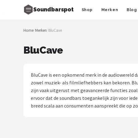
Soundbarspot
Shop
Merken
Blog
Zoeken
Home
/
Merken
/
BluCave
NAVIGATIE
Shop
BluCave
Merken
Blog
BluCave is een opkomend merk in de audiowereld d
zowel muziek- als filmliefhebbers kan bekoren. Bl
Muziekstijlen
zijn vaak uitgerust met geavanceerde functies zoa
ervoor dat de soundbars toegankelijk zijn voor ied
Sonos
breed scala aan consumenten aanspreekt die op zoe
JBL
Samsung