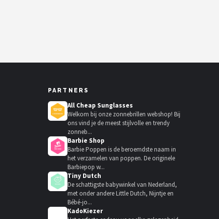
PARTNERS
All Cheap Sunglasses
Welkom bij onze zonnebrillen webshop! Bij
ons vind je de meest stijlvolle en trendy
zonneb...
Barbie Shop
Barbie Poppen is de beroemdste naam in
het verzamelen van poppen. De originele
Barbiepop w...
Tiny Dutch
De schattigste babywinkel van Nederland,
met onder andere Little Dutch, Nijntje en
Bébé-jo...
KadoKiezer
🎁