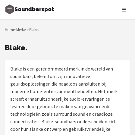
Soundbarspot
Zoeken
Home
/
Merken
/
Blake.
NAVIGATIE
Shop
Blake.
Merken
Blake is een gerenommeerd merk in de wereld van
Blog
soundbars, bekend om zijn innovatieve
geluidsoplossingen die naadloos aansluiten bij
Muziekstijlen
moderne home-entertainmentbehoeften. Het merk
streeft ernaar uitzonderlijke audio-ervaringen te
Sonos
leveren door gebruik te maken van geavanceerde
technologieën zoals surround sound en draadloze
JBL
connectiviteit. Blake-soundbars onderscheiden zich
door hun slanke ontwerp en gebruiksvriendelijke
Samsung