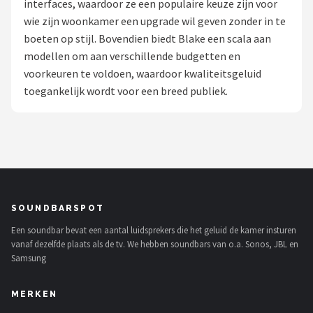
interfaces, waardoor ze een populaire keuze zijn voor
wie zijn woonkamer een upgrade wil geven zonder in te
Shop
boeten op stijl. Bovendien biedt Blake een scala aan
POPULAIRE MERKEN
modellen om aan verschillende budgetten en
voorkeuren te voldoen, waardoor kwaliteitsgeluid
Power Dynamics
toegankelijk wordt voor een breed publiek.
Soundskins
Teufel
ArtSound
SOUNDBARSPOT
JBL
Een soundbar bevat een aantal luidsprekers die het geluid de kamer insturen
vanaf dezelfde plaats als de tv. We hebben soundbars van o.a. Sonos, JBL en
AquaSound
Samsung
Fenton
MERKEN