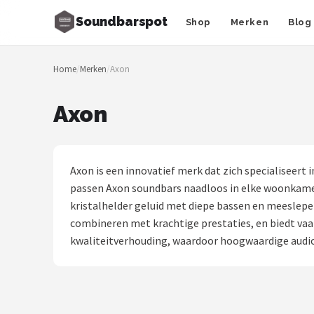
Soundbarspot
Shop
Merken
Blog
Zoeken
Home
/
Merken
/
Axon
NAVIGATIE
Shop
Axon
Merken
Blog
Axon is een innovatief merk dat zich specialiseert
passen Axon soundbars naadloos in elke woonkamer
Muziekstijlen
kristalhelder geluid met diepe bassen en meeslepe
combineren met krachtige prestaties, en biedt vaa
Sonos
kwaliteitverhouding, waardoor hoogwaardige audio 
JBL
Samsung