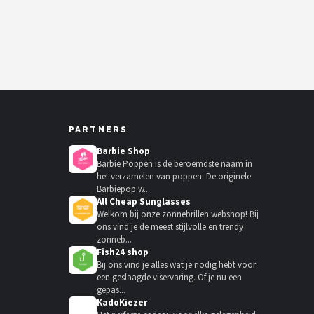
PARTNERS
Barbie Shop
Barbie Poppen is de beroemdste naam in
het verzamelen van poppen. De originele
Barbiepop w...
All Cheap Sunglasses
Welkom bij onze zonnebrillen webshop! Bij
ons vind je de meest stijlvolle en trendy
zonneb...
Fish24 shop
Bij ons vind je alles wat je nodig hebt voor
een geslaagde viservaring. Of je nu een
gepas...
KadoKiezer
🎁