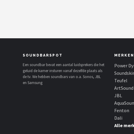
Shop
POPULAIRE MERKEN
Power Dynamics
Soundskins
SOUNDBARSPOT
MERKEN
Teufel
Een soundbar bevat een aantal luidsprekers die het
Power Dy
geluid de kamer insturen vanaf dezelfde plaats als
Soundski
de tv. We hebben soundbars van o.a. Sonos, JBL
ArtSound
Teufel
en Samsung
ArtSound
JBL
JBL
AquaSou
AquaSound
Fenton
Dali
Fenton
Alle mer