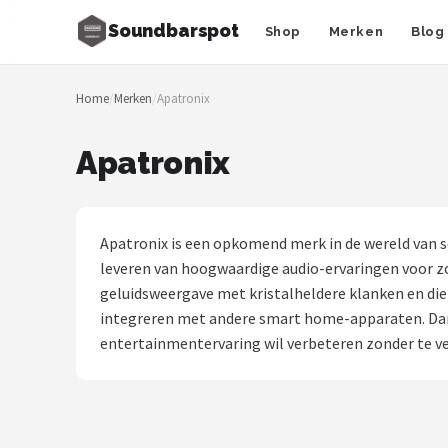
Soundbarspot
Shop
Merken
Blog
Zoeken
Home
/
Merken
/
Apatronix
NAVIGATIE
Shop
Apatronix
Merken
Blog
Apatronix is een opkomend merk in de wereld van s
leveren van hoogwaardige audio-ervaringen voor zo
Muziekstijlen
geluidsweergave met kristalheldere klanken en die
integreren met andere smart home-apparaten. Dank
Sonos
entertainmentervaring wil verbeteren zonder te ve
JBL
Samsung