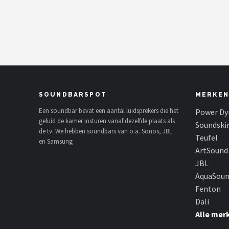
Shop
POPULAIRE MERKEN
Power Dynamics
Soundskins
SOUNDBARSPOT
MERKEN
Teufel
Een soundbar bevat een aantal luidsprekers die het
Power Dy
geluid de kamer insturen vanaf dezelfde plaats als
Soundski
de tv. We hebben soundbars van o.a. Sonos, JBL
ArtSound
Teufel
en Samsung
ArtSound
JBL
JBL
AquaSou
AquaSound
Fenton
Dali
Fenton
Alle mer