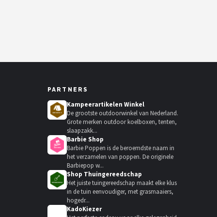
PARTNERS
Kampeerartikelen Winkel
De grootste outdoorwinkel van Nederland.
Grote merken outdoor koelboxen, tenten,
slaapzakk...
Barbie Shop
Barbie Poppen is de beroemdste naam in
het verzamelen van poppen. De originele
Barbiepop w...
Shop Thuingereedschap
Het juiste tuingereedschap maakt elke klus
in de tuin eenvoudiger, met grasmaaiers,
hogedr...
KadoKiezer
🎁