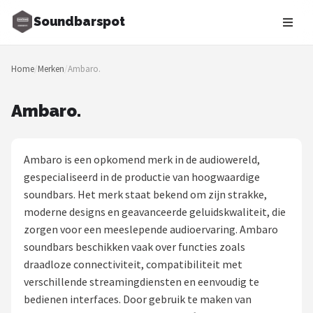
Soundbarspot
Zoeken
Home
/
Merken
/
Ambaro.
NAVIGATIE
Shop
Ambaro.
Merken
Ambaro is een opkomend merk in de audiowereld,
Blog
gespecialiseerd in de productie van hoogwaardige
soundbars. Het merk staat bekend om zijn strakke,
Muziekstijlen
moderne designs en geavanceerde geluidskwaliteit, die
zorgen voor een meeslepende audioervaring. Ambaro
Sonos
soundbars beschikken vaak over functies zoals
draadloze connectiviteit, compatibiliteit met
JBL
verschillende streamingdiensten en eenvoudig te
bedienen interfaces. Door gebruik te maken van
Samsung