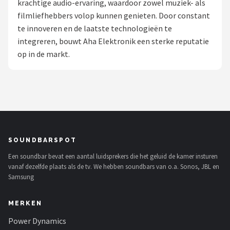
krachtige audio-ervaring, waardoor zowel muziek- als
filmliefhebbers volop kunnen genieten. Door constant
Shop
te innoveren en de laatste technologieën te
POPULAIRE MERKEN
integreren, bouwt Aha Elektronik een sterke reputatie
op in de markt.
Power Dynamics
Soundskins
Teufel
ArtSound
SOUNDBARSPOT
Een soundbar bevat een aantal luidsprekers die het geluid de kamer insturen
JBL
vanaf dezelfde plaats als de tv. We hebben soundbars van o.a. Sonos, JBL en
Samsung
AquaSound
MERKEN
Fenton
Power Dynamics