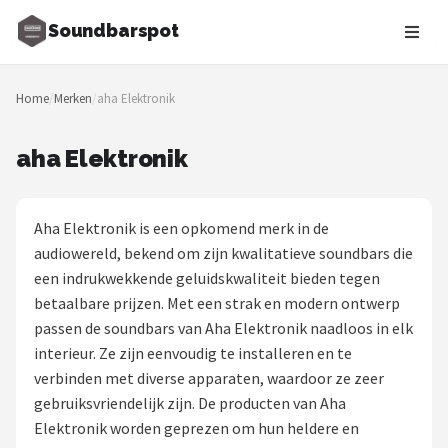
Soundbarspot
Zoeken
Home
/
Merken
/
aha Elektronik
NAVIGATIE
Shop
aha Elektronik
Merken
Aha Elektronik is een opkomend merk in de
Blog
audiowereld, bekend om zijn kwalitatieve soundbars die
een indrukwekkende geluidskwaliteit bieden tegen
Muziekstijlen
betaalbare prijzen. Met een strak en modern ontwerp
passen de soundbars van Aha Elektronik naadloos in elk
Sonos
interieur. Ze zijn eenvoudig te installeren en te
verbinden met diverse apparaten, waardoor ze zeer
JBL
gebruiksvriendelijk zijn. De producten van Aha
Elektronik worden geprezen om hun heldere en
Samsung